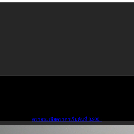
iDash One & One Lite
จอแอนดรอยด์ Android 15 แท้จาก iDash
เลือกรุ่นที่ใช่ ดีไซน์พรีเมียม ลงตัวกับรถคุณ
ดูรายละเอียด
ราคาเริ่มต้นที่ 8,900.-