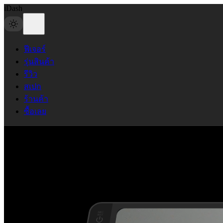
iDash
ฟีเจอร์
รุ่นสินค้า
รีวิว
สเปก
ร้านค้า
ซื้อเลย
MIC
RST