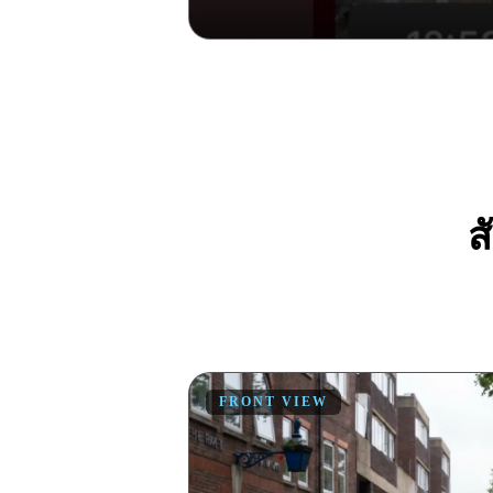
ส
FRONT
VIEW